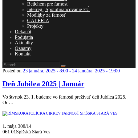
Betlehem pre farnosť
Interreg | Spolufinancovanie EÚ
Modlitby za farnosť
GALÉRIA
Projekty
Dekanát
Podujatia
Aktuality
Oznamy
Kontakt
Posted on
23 januára, 2025 - 8:00
-
24 januára, 2025 - 19:00
Deň Jubilea 2025 | Január
Vo štvrtok 23. 1. budeme vo farnosti prežívať deň Jubilea 2025.
Od…
1. mája 308/14
061 01Spišská Stará Ves