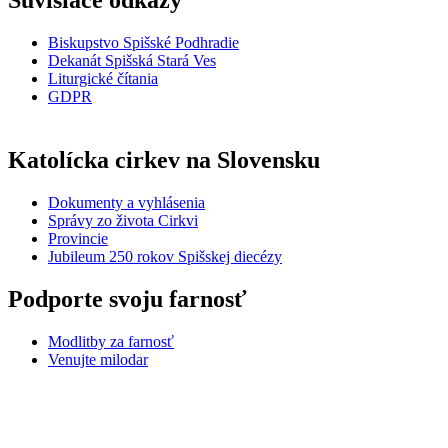
Biskupstvo Spišské Podhradie
Dekanát Spišská Stará Ves
Liturgické čítania
GDPR
Katolícka cirkev na Slovensku
Dokumenty a vyhlásenia
Správy zo života Cirkvi
Provincie
Jubileum 250 rokov Spišskej diecézy
Podporte svoju farnosť
Modlitby za farnosť
Venujte milodar