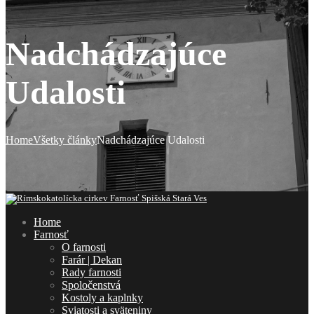
Nadchádzajúce
Udalosti
Home
Všetky články
Nadchádzajúce Udalosti
Home
Farnosť
O farnosti
Farár | Dekan
Rady farnosti
Spoločenstvá
Kostoly a kaplnky
Sviatosti a sväteniny