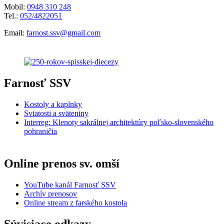
Mobil:
0948 310 248
Tel.:
052/4822051
Email:
farnost.ssv@gmail.com
Farnosť SSV
Kostoly a kaplnky
Sviatosti a sväteniny
Interreg: Klenoty sakrálnej architektúry poľsko-slovenského
pohraničia
Online prenos sv. omší
YouTube kanál Farnosť SSV
Archív prenosov
Online stream z farského kostola
Súvisiace odkazy