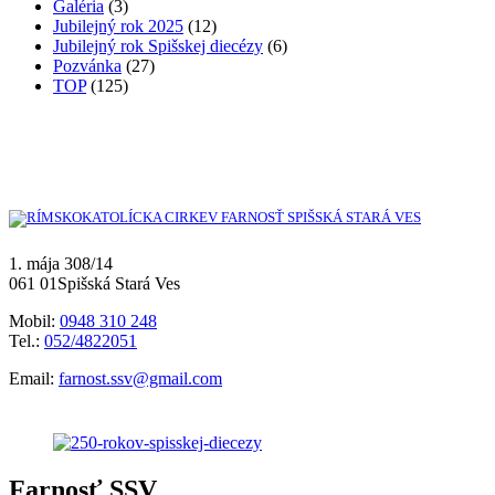
Galéria
(3)
Jubilejný rok 2025
(12)
Jubilejný rok Spišskej diecézy
(6)
Pozvánka
(27)
TOP
(125)
1. mája 308/14
061 01Spišská Stará Ves
Mobil:
0948 310 248
Tel.:
052/4822051
Email:
farnost.ssv@gmail.com
Farnosť SSV