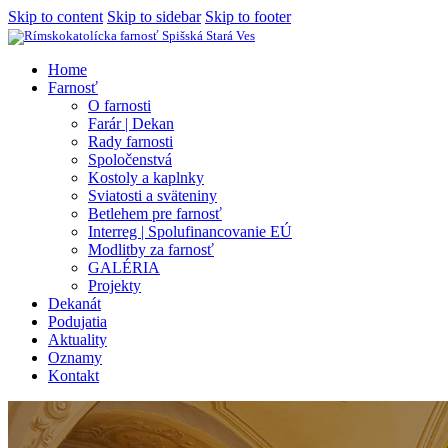
Skip to content
Skip to sidebar
Skip to footer
Home
Farnosť
O farnosti
Farár | Dekan
Rady farnosti
Spoločenstvá
Kostoly a kaplnky
Sviatosti a sväteniny
Betlehem pre farnosť
Interreg | Spolufinancovanie EÚ
Modlitby za farnosť
GALÉRIA
Projekty
Dekanát
Podujatia
Aktuality
Oznamy
Kontakt