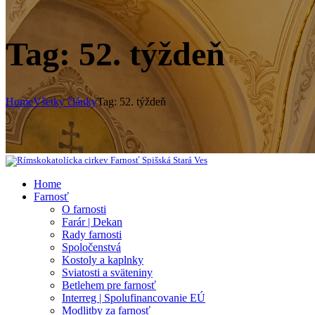
Tag: 52. týždeň
Home
Všetky články
Tag: 52. týždeň
Home
Farnosť
O farnosti
Farár | Dekan
Rady farnosti
Spoločenstvá
Kostoly a kaplnky
Sviatosti a sväteniny
Betlehem pre farnosť
Interreg | Spolufinancovanie EÚ
Modlitby za farnosť