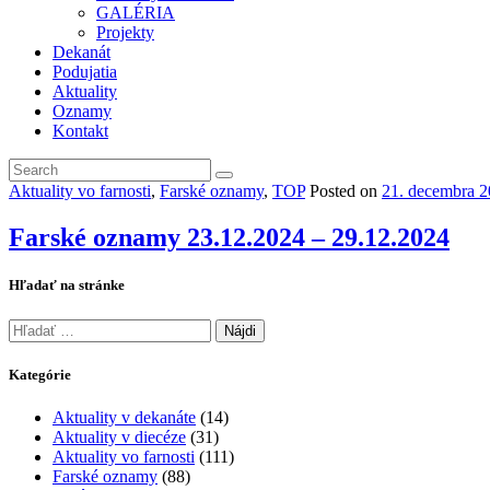
GALÉRIA
Projekty
Dekanát
Podujatia
Aktuality
Oznamy
Kontakt
Aktuality vo farnosti
,
Farské oznamy
,
TOP
Posted on
21. decembra 
Farské oznamy 23.12.2024 – 29.12.2024
Hľadať na stránke
Hľadať:
Kategórie
Aktuality v dekanáte
(14)
Aktuality v diecéze
(31)
Aktuality vo farnosti
(111)
Farské oznamy
(88)