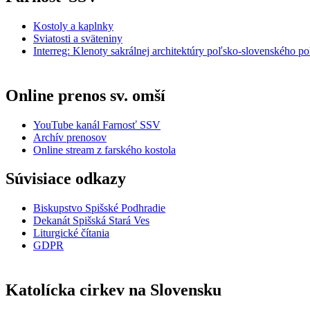
Kostoly a kaplnky
Sviatosti a sväteniny
Interreg: Klenoty sakrálnej architektúry poľsko-slovenského po
Online prenos sv. omší
YouTube kanál Farnosť SSV
Archív prenosov
Online stream z farského kostola
Súvisiace odkazy
Biskupstvo Spišské Podhradie
Dekanát Spišská Stará Ves
Liturgické čítania
GDPR
Katolícka cirkev na Slovensku