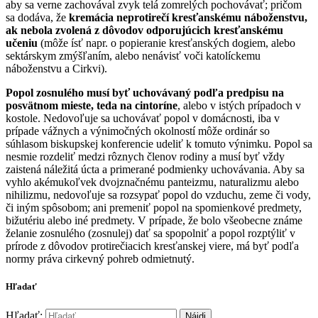
aby sa verne zachovával zvyk telá zomrelých pochovávať; pričom
sa dodáva, že
kremácia neprotirečí kresťanskému náboženstvu,
ak nebola zvolená z dôvodov odporujúcich kresťanskému
učeniu
(môže ísť napr. o popieranie kresťanských dogiem, alebo
sektárskym zmýšľaním, alebo nenávisť voči katolíckemu
náboženstvu a Cirkvi).
Popol zosnulého musí byť uchovávaný podľa predpisu na
posvätnom mieste, teda na cintoríne
, alebo v istých prípadoch v
kostole. Nedovoľuje sa uchovávať popol v domácnosti, iba v
prípade vážnych a výnimočných okolností môže ordinár so
súhlasom biskupskej konferencie udeliť k tomuto výnimku. Popol sa
nesmie rozdeliť medzi rôznych členov rodiny a musí byť vždy
zaistená náležitá úcta a primerané podmienky uchovávania. Aby sa
vyhlo akémukoľvek dvojznačnému panteizmu, naturalizmu alebo
nihilizmu, nedovoľuje sa rozsypať popol do vzduchu, zeme či vody,
či iným spôsobom; ani premeniť popol na spomienkové predmety,
bižutériu alebo iné predmety. V prípade, že bolo všeobecne známe
želanie zosnulého (zosnulej) dať sa spopolniť a popol rozptýliť v
prírode z dôvodov protirečiacich kresťanskej viere, má byť podľa
normy práva cirkevný pohreb odmietnutý.
Hľadať
Hľadať: