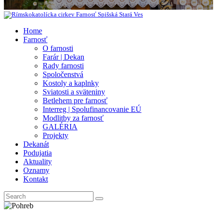
Home
Farnosť
O farnosti
Farár | Dekan
Rady farnosti
Spoločenstvá
Kostoly a kaplnky
Sviatosti a sväteniny
Betlehem pre farnosť
Interreg | Spolufinancovanie EÚ
Modlitby za farnosť
GALÉRIA
Projekty
Dekanát
Podujatia
Aktuality
Oznamy
Kontakt