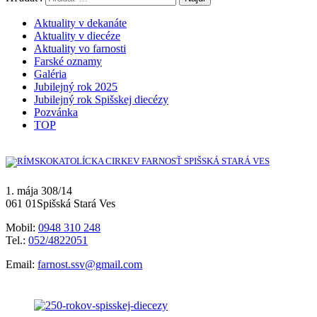
Aktuality v dekanáte
Aktuality v diecéze
Aktuality vo farnosti
Farské oznamy
Galéria
Jubilejný rok 2025
Jubilejný rok Spišskej diecézy
Pozvánka
TOP
1. mája 308/14
061 01Spišská Stará Ves
Mobil:
0948 310 248
Tel.:
052/4822051
Email:
farnost.ssv@gmail.com