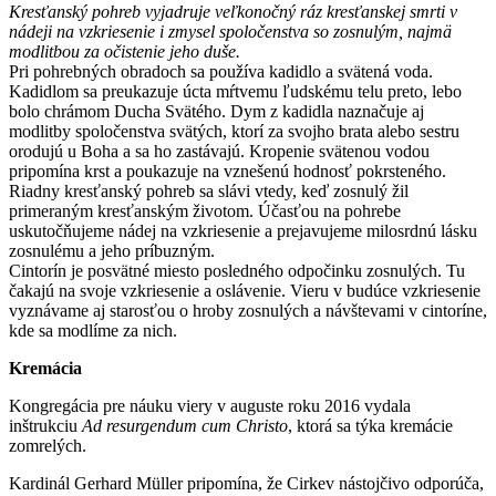
Kresťanský pohreb vyjadruje veľkonočný ráz kresťanskej smrti v
nádeji na vzkriesenie i zmysel spoločenstva so zosnulým, najmä
modlitbou za očistenie jeho duše.
Pri pohrebných obradoch sa používa kadidlo a svätená voda.
Kadidlom sa preukazuje úcta mŕtvemu ľudskému telu preto, lebo
bolo chrámom Ducha Svätého. Dym z kadidla naznačuje aj
modlitby spoločenstva svätých, ktorí za svojho brata alebo sestru
orodujú u Boha a sa ho zastávajú. Kropenie svätenou vodou
pripomína krst a poukazuje na vznešenú hodnosť pokrsteného.
Riadny kresťanský pohreb sa slávi vtedy, keď zosnulý žil
primeraným kresťanským životom. Účasťou na pohrebe
uskutočňujeme nádej na vzkriesenie a prejavujeme milosrdnú lásku
zosnulému a jeho príbuzným.
Cintorín je posvätné miesto posledného odpočinku zosnulých. Tu
čakajú na svoje vzkriesenie a oslávenie. Vieru v budúce vzkriesenie
vyznávame aj starosťou o hroby zosnulých a návštevami v cintoríne,
kde sa modlíme za nich.
Kremácia
Kongregácia pre náuku viery v auguste roku 2016 vydala
inštrukciu
Ad resurgendum cum Christo
, ktorá sa týka kremácie
zomrelých.
Kardinál Gerhard Müller pripomína, že Cirkev nástojčivo odporúča,