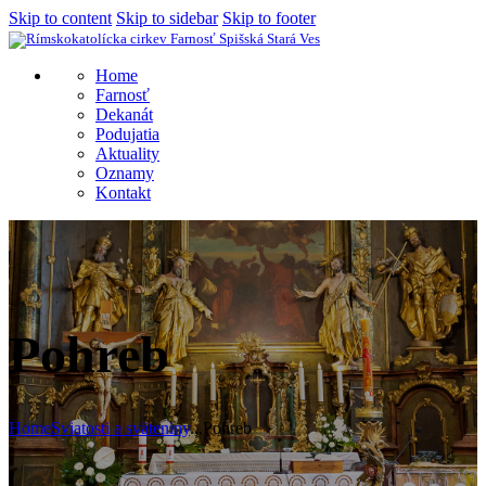
Skip to content
Skip to sidebar
Skip to footer
Home
Farnosť
Dekanát
Podujatia
Aktuality
Oznamy
Kontakt
Pohreb
Home
Sviatosti a sväteniny
...
Pohreb