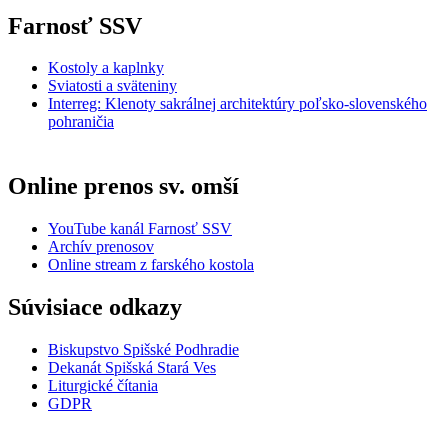
Farnosť SSV
Kostoly a kaplnky
Sviatosti a sväteniny
Interreg: Klenoty sakrálnej architektúry poľsko-slovenského
pohraničia
Online prenos sv. omší
YouTube kanál Farnosť SSV
Archív prenosov
Online stream z farského kostola
Súvisiace odkazy
Biskupstvo Spišské Podhradie
Dekanát Spišská Stará Ves
Liturgické čítania
GDPR