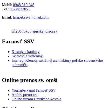
Mobil:
0948 310 248
Tel.:
052/4822051
Email:
farnost.ssv@gmail.com
Farnosť SSV
Kostoly a kaplnky
Sviatosti a sväteniny
Interreg: Klenoty sakrálnej architektúry poľsko-slovenského
pohraničia
Online prenos sv. omší
YouTube kanál Farnosť SSV
Archív prenosov
Online stream z farského kostola