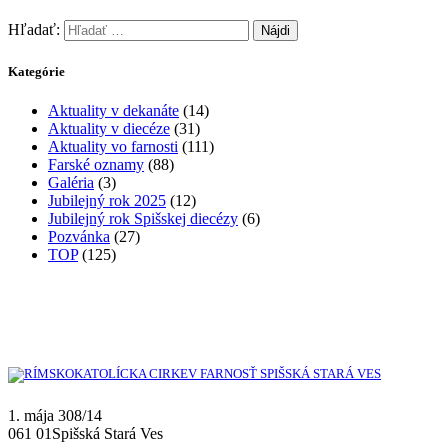
Hľadať:
Kategórie
Aktuality v dekanáte
(14)
Aktuality v diecéze
(31)
Aktuality vo farnosti
(111)
Farské oznamy
(88)
Galéria
(3)
Jubilejný rok 2025
(12)
Jubilejný rok Spišskej diecézy
(6)
Pozvánka
(27)
TOP
(125)
1. mája 308/14
061 01Spišská Stará Ves