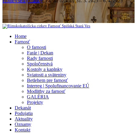
Home
Všetky články
...
Farské oznamy 31. 3. 2025 – 6. 4. 2025
Home
Farnosť
O farnosti
Farár | Dekan
Rady farnosti
Spoločenstvá
Kostoly a kaplnky
Sviatosti a sväteniny
Betlehem pre farnosť
Interreg | Spolufinancovanie EÚ
Modlitby za farnosť
GALÉRIA
Projekty
Dekanát
Podujatia
Aktuality
Oznamy
Kontakt