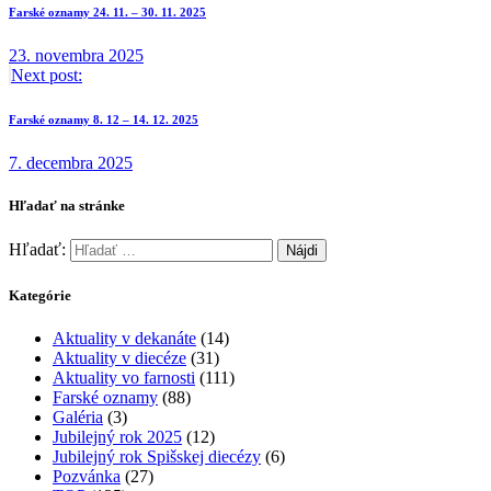
Farské oznamy 24. 11. – 30. 11. 2025
23. novembra 2025
Next post:
Farské oznamy 8. 12 – 14. 12. 2025
7. decembra 2025
Hľadať na stránke
Hľadať:
Kategórie
Aktuality v dekanáte
(14)
Aktuality v diecéze
(31)
Aktuality vo farnosti
(111)
Farské oznamy
(88)
Galéria
(3)
Jubilejný rok 2025
(12)
Jubilejný rok Spišskej diecézy
(6)
Pozvánka
(27)