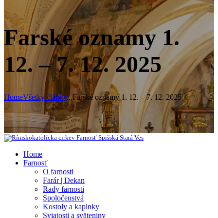
Farské oznamy 1.
12. – 7. 12. 2025
Home
Všetky články
...
Farské oznamy 1. 12. – 7. 12. 2025
Home
Farnosť
O farnosti
Farár | Dekan
Rady farnosti
Spoločenstvá
Kostoly a kaplnky
Sviatosti a sväteniny