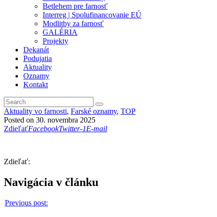
Betlehem pre farnosť
Interreg | Spolufinancovanie EÚ
Modlitby za farnosť
GALÉRIA
Projekty
Dekanát
Podujatia
Aktuality
Oznamy
Kontakt
Aktuality vo farnosti
,
Farské oznamy
,
TOP
Posted on 30. novembra 2025
Zdieľať
Facebook
Twitter-1
E-mail
Zdieľať:
Navigácia v článku
Previous post: