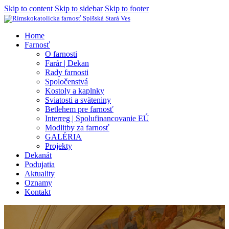
Skip to content
Skip to sidebar
Skip to footer
Home
Farnosť
O farnosti
Farár | Dekan
Rady farnosti
Spoločenstvá
Kostoly a kaplnky
Sviatosti a sväteniny
Betlehem pre farnosť
Interreg | Spolufinancovanie EÚ
Modlitby za farnosť
GALÉRIA
Projekty
Dekanát
Podujatia
Aktuality
Oznamy
Kontakt