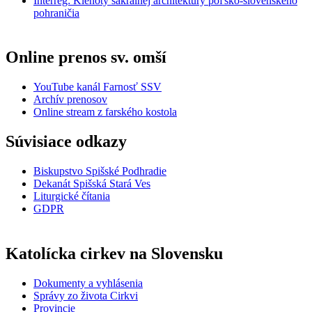
Interreg: Klenoty sakrálnej architektúry poľsko-slovenského
pohraničia
Online prenos sv. omší
YouTube kanál Farnosť SSV
Archív prenosov
Online stream z farského kostola
Súvisiace odkazy
Biskupstvo Spišské Podhradie
Dekanát Spišská Stará Ves
Liturgické čítania
GDPR
Katolícka cirkev na Slovensku
Dokumenty a vyhlásenia
Správy zo života Cirkvi
Provincie